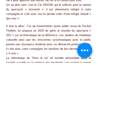
rue il peut apporter aux autres l’accès à la culture pour tous.
Un an plus tard c’est la Cie ADHOK qui le sollicite pour la reprise
du spectacle « Immortel », il est pleinement intégré à cette
compagnie et crée avec eux le dernier volet d’une trilogie intitulé «
Qui vive ».
A Kan la dériv’, Cie de marionnettes jeune public issue du Pocket
Théâtre, lui propose en 2020 de gérer la tournée du spectacle «
JEU » sur la thématique de la différence. Les ateliers de médiation
culturelle ainsi que les rencontres systématiques avec le public
posent une résonance évidente avec sa démarche professionnelle.
Il crée avec cette compagnie les lumières de leur dernier spectacle
« A moi ».
La thématique de "Hors le toi" lui semble primordiale dans la
société actuelle ou la violence est banalisée. Les actions à mener
au travers d’ateliers et de rencontres le convainc de la nécessité
de créer la Cie Des Mots des Corps.
Retour
Cie Des Mots Des Corps
desmotsdescorps@gmail.com