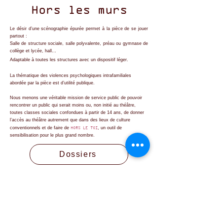
Hors les murs
Le désir d’une scénographie épurée permet à la pièce de se jouer
partout :
Salle de structure sociale, salle polyvalente, préau ou gymnase de
collège et lycée, hall…
Adaptable à toutes les structures avec un dispositif léger.
La thématique des violences psychologiques intrafamiliales
abordée par la pièce est d’utilité publique.
Nous menons une véritable mission de service public de pouvoir
rencontrer un public qui serait moins ou, non initié au théâtre,
toutes classes sociales confondues à partir de 14 ans, de donner
l’accès au théâtre autrement que dans des lieux de culture
HORS LE TOI
conventionnels et de faire de
, un outil de
sensibilisation pour le plus grand nombre.
Dossiers
Version Théâtre
Partenaire PASS CULTURE PRO