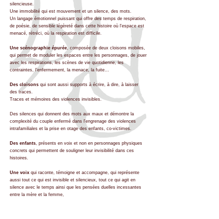
silencieuse.
Une immobilité qui est mouvement et un silence, des mots.
Un langage émotionnel puissant qui offre des temps de respiration,
de poésie, de sensible légèreté dans cette histoire où l'espace est
menacé, rétréci, où la respiration est difficile.
Une scénographie épurée
, composée de deux cloisons mobiles,
qui permet de moduler les espaces entre les personnages, de jouer
avec les respirations, les scènes de vie quotidienne, les
contraintes, l’enfermement, la menace, la fuite…
Des cloisons
qui sont aussi supports à écrire, à dire, à laisser
des traces.
Traces et mémoires des violences invisibles.
Des silences qui donnent des mots aux maux et démontre la
complexité du couple enfermé dans l'engrenage des violences
intrafamiliales et la prise en otage des enfants, co-victimes.
Des enfants
, présents en voix et non en personnages physiques
concrets qui permettent de souligner leur invisibilité dans ces
histoires.
Une voix
qui raconte, témoigne et accompagne, qui représente
aussi tout ce qui est invisible et silencieux, tout ce qui agit en
silence avec le temps ainsi que les pensées duelles incessantes
entre la mère et la femme,